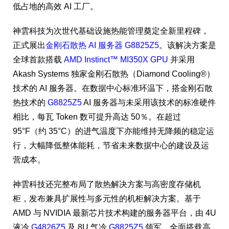
低占地的高效 AI 工厂。
神雲科技为次世代基础设施热能管理奠定全新里程碑，
正式展出
金刚石散热 AI 服务器 G8825Z5
。该解决方案是
全球首款搭载
AMD Instinct™ MI350X GPU
并采用
Akash Systems 独家金刚石散热（Diamond Cooling®）
技术的 AI 服务器。在数据中心标准环温下，搭金刚石散
热技术的
G8825Z5
AI 服务器与未采用该技术的标准硬件
相比，每瓦 Token 数可提升高达 50％。在超过
95°F（约 35°C）的进气温度下亦能维持无降频的稳定运
行，大幅降低整体能耗，节省未来数据中心的建设及运
营成本。
神雲科技还完整布局了散热解决方案与高密度存储机
柜，发布兼具扩展性与多元性的机柜解决方案。基于
AMD 与 NVIDIA 最新芯片技术构建的服务器平台，由 4U
液冷
G4826Z5
及 8U 气冷
G8825Z5
领军，全面搭载高