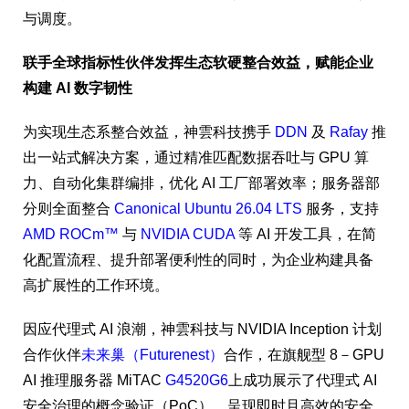
与调度。
联手全球指标性伙伴发挥生态软硬整合效益，赋能企业
构建
AI
数字韧性
为实现生态系整合效益，神雲科技携手
DDN
及
Rafay
推
出一站式解决方案，通过精准匹配数据吞吐与 GPU 算
力、自动化集群编排，优化 AI 工厂部署效率；服务器部
分则全面整合
Canonical Ubuntu 26.04 LTS
服务，支持
AMD ROCm™
与
NVIDIA CUDA
等 AI 开发工具，在简
化配置流程、提升部署便利性的同时，为企业构建具备
高扩展性的工作环境。
因应代理式 AI 浪潮，神雲科技与 NVIDIA Inception 计划
合作伙伴
未来巢（Futurenest）
合作，在旗舰型 8－GPU
AI 推理服务器 MiTAC
G4520G6
上成功展示了代理式 AI
安全治理的概念验证（PoC），呈现即时且高效的安全