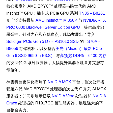
核心密度的 AMD EPYC™ 处理器与跨世代的 AMD
Instinct™ GPU；插卡式 PCIe GPU 系列
TN85－B8261
则广泛支持最新
AMD Instinct™ MI350P
与
NVIDIA RTX
PRO 6000 Blackwell Server Edition GPU
，提供高度部
署弹性。针对内存和存储痛点，现场亦展出了导入
Solidigm PCIe Gen 5 D7－PS1010 SSD
的
TS70A－
B8056
存储机柜，以及整合
美光（Micron）最新 PCIe
Gen 6 SSD 9650 （E3.S）
与
高频宽 DDR5－6400 内存
的次世代 G 系列服务器，大幅提升集群吞吐量并克服存
储瓶颈。
神雲科技更深化布局了
NVIDIA MGX
平台，首次公开搭
载第六代 AMD EPYC™ 处理器的次世代 G 系列 AI MGX
服务器；并同步展示搭载
NVIDIA Vera
处理器和
NVIDIA
Grace
处理器的 R1917GC 管理服务器，展现强大的平
台整合实力。