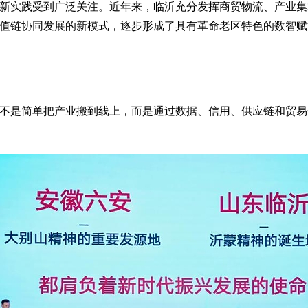
新实践受到广泛关注。近年来，临沂充分发挥商贸物流、产业集
值链协同发展的新模式，逐步形成了具有革命老区特色的数智赋
不是简单把产业搬到线上，而是通过数据、信用、供应链和贸易