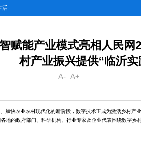
生活
智赋能产业模式亮相人民网20
村产业振兴提供“临沂实
兴、加快农业农村现代化的新阶段，数字技术正成为激活乡村产业
全国各地的政府部门、科研机构、行业专家及企业代表围绕数字乡