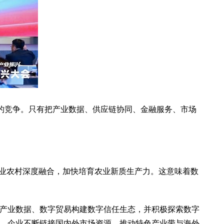
的竞争。只有把产业数据、供应链协同、金融服务、市场
农业农村深度融合，加快培育农业新质生产力。这意味着数
产业数据、数字贸易构建数字信任生态，并积极探索数字
，企业不断链接国内外市场资源，推动特色产业带与海外