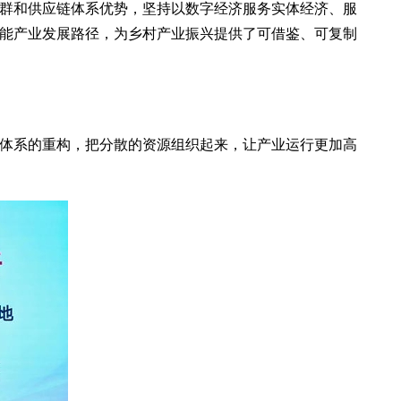
群和供应链体系优势，坚持以数字经济服务实体经济、服
能产业发展路径，为乡村产业振兴提供了可借鉴、可复制
体系的重构，把分散的资源组织起来，让产业运行更加高