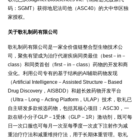
码：SGMT）获得地尼法司他（ASC40）的大中华区独
家授权。
关
于歌
礼
制
药
有限公司
歌礼制药有限公司是一家全价值链整合型生物技术公
司，聚焦有望成为治疗代谢疾病同类最佳（best－in－
class）和同类首创（first－in－class）药物的开发和商
业化。利用公司专有的基于结构的AI辅助药物发现
（Artificial Intelligence－Assisted Structure－Based
Drug Discovery，AISBDD）和超长效药物开发平台
（Ultra－Long－Acting Platform，ULAP）技术，歌礼已
自主研发多款候选药物，包括其核心项目：ASC30，一
款在研小分子GLP－1受体（GLP－1R）激动剂，既可每
日一次口服也可每月一次至每季度一次皮下注射作为减
重治疗疗法和减重维持疗法，用于长期体重管理。歌礼