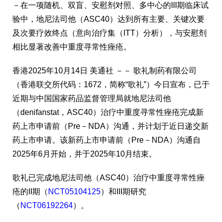
－
在一项随机、双盲、安慰剂对照、多中心的
III
期临床试
验中，地尼法司他（
ASC40
）达到所有主要、关键次要
及次要疗效终点（意向治疗集（
ITT
）分析），与安慰剂
相比显著改善中重度寻常性痤疮。
香港
2025年10月14日
美通社 －－ 歌礼制药有限公司
（香港联交所代码：1672，简称“歌礼”）今日宣布，已于
近期与中国国家药品监督管理局就地尼法司他
（denifanstat，ASC40）治疗中重度寻常性痤疮完成新
药上市申请前（Pre－NDA）沟通，并计划于近日递交新
药上市申请。该新药上市申请前（Pre－NDA）沟通自
2025年6月开始，并于2025年10月结束。
歌礼已完成地尼法司他（ASC40）治疗中重度寻常性痤
疮的II期（
NCT05104125
）和III期研究
（
NCT06192264
）。