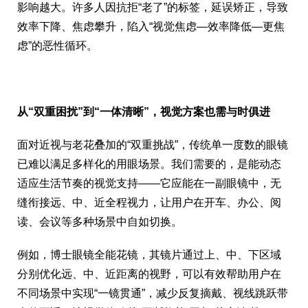
影响越大。许多人因抗拒“老了”的标签，延误矫正，导致
效率下降、焦虑攀升，陷入“视觉焦虑—效率降低—更焦
虑”的恶性循环。
从
“
双重困扰
”
到
“
一体清晰
”
，视觉方案也需与时俱进
面对近视与老花叠加的“双重挑战”，传统单一度数的眼镜
已难以满足多样化的用眼场景。我们需要的，是能动态
适应生活节奏的视觉支持——它应能在一副眼镜中，无
缝衔接远、中、近全程视力，让用户在开车、办公、阅
读、会议等多种场景中自如切换。
例如，博士眼镜全能花镜，其镜片通过上、中、下区域
分别优化远、中、近距离的视野，可以有效帮助用户在
不同场景中实现“一镜贯通”，减少反复摘戴、视线跳跃带