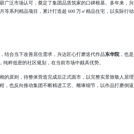
获广泛市场认可，奠定了集团品质筑家的口碑根基。多年来，兴
月等
系列
精品项目，
累计打造超
600 万㎡精品住宅，以实际
，结合当下改善居住需求，兴达匠心打磨迭代作品
东华院
，也是
0 户，纯粹低密的社区规划，在当前市场中颇具优势。
相的原则，待整体营造完成后正式面市，以完整实景致敬人居理
程，也反向推动集团不断精进工艺、雕琢细节，以作品打磨倒逼