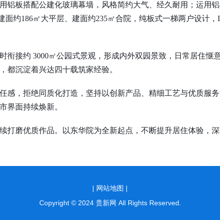
铝板搭配公建化玻璃幕墙，风格简约大气、经久耐用；运用铝
建面约
186㎡大平层、
建面约
235㎡合院，纯板式一梯两户设计，
时衔接约
3000㎡公园
式景观
，形成内外双园景致，日常居住惬
，都沉淀着兴达四十载筑家经验。
感，拒绝同质化打造，坚持以创新产品、精细工艺与优质服务
市界面持续焕新。
打磨优质作品。以东华院为全新起点，不断提升居住体验，深
|
网站地图 |
Copyright © 2024 贵新网 All Rights Reserved.