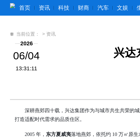
首页
资讯
科技
财商
汽车
文娱
当前位置：
>
资讯
2026
兴达
06/04
13:31:11
深耕燕郊四十载，兴达集团作为与城市共生共荣的
城
打造适配时代需求的品质住区。
2005 年，
东方夏威夷
落地燕郊，依托约
10 万㎡