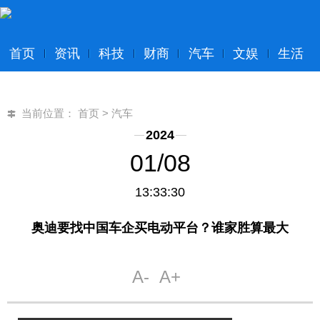
首页
资讯
科技
财商
汽车
文娱
生活
当前位置：
首页
>
汽车
2024
01/08
13:33:30
奥迪要找中国车企买电动平台？谁家胜算最大