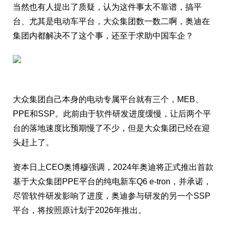
当然也有人提出了质疑，认为这件事太不靠谱，搞平
台、尤其是电动车平台，大众集团数一数二啊，奥迪在
集团内都解决不了这个事，还至于求助中国车企？
大众集团自己本身的电动专属平台就有三个，MEB、
PPE和SSP。此前由于软件研发进度缓慢，让后两个平
台的落地速度比预期慢了不少，但是大众集团已经在迎
头赶上了。
资本日上CEO奥博穆强调，2024年奥迪将正式推出首款
基于大众集团PPE平台的纯电新车Q6 e-tron，并承诺，
尽管软件研发影响了进度，奥迪参与研发的另一个SSP
平台，将按照原计划于2026年推出。