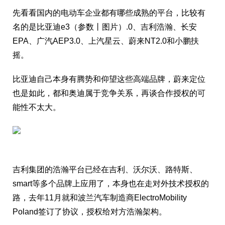
先看看国内的电动车企业都有哪些成熟的平台，比较有
名的是比亚迪e3（参数丨图片）.0、吉利浩瀚、长安
EPA、广汽AEP3.0、上汽星云、蔚来NT2.0和小鹏扶
摇。
比亚迪自己本身有腾势和仰望这些高端品牌，蔚来定位
也是如此，都和奥迪属于竞争关系，再谈合作授权的可
能性不太大。
吉利集团的浩瀚平台已经在吉利、沃尔沃、路特斯、
smart等多个品牌上应用了，本身也在走对外技术授权的
路，去年11月就和波兰汽车制造商ElectroMobility
Poland签订了协议，授权给对方浩瀚架构。