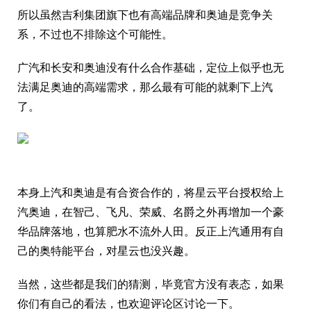
所以虽然吉利集团旗下也有高端品牌和奥迪是竞争关
系，不过也不排除这个可能性。
广汽和长安和奥迪没有什么合作基础，定位上似乎也无
法满足奥迪的高端需求，那么最有可能的就剩下上汽
了。
本身上汽和奥迪是有合资合作的，将星云平台授权给上
汽奥迪，在智己、飞凡、荣威、名爵之外再增加一个豪
华品牌落地，也算肥水不流外人田。反正上汽通用有自
己的奥特能平台，对星云也没兴趣。
当然，这些都是我们的猜测，毕竟官方没有表态，如果
你们有自己的看法，也欢迎评论区讨论一下。