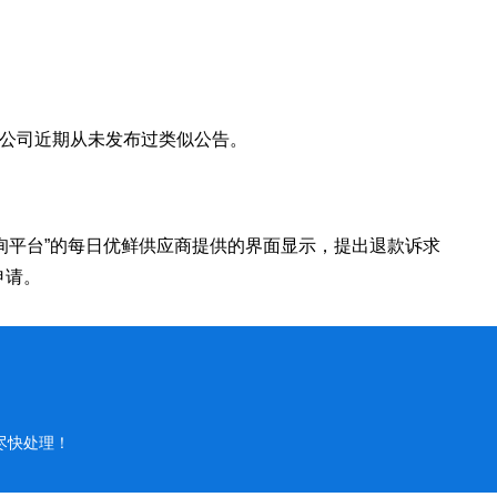
，公司近期从未发布过类似公告。
咨询平台”的每日优鲜供应商提供的界面显示，提出退款诉求
申请。
尽快处理！