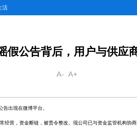
生活
谣假公告背后，用户与供应
的公告出现在微博平台。
常经营，资金断链，被责令整改。现公司已与资金监管机构协商