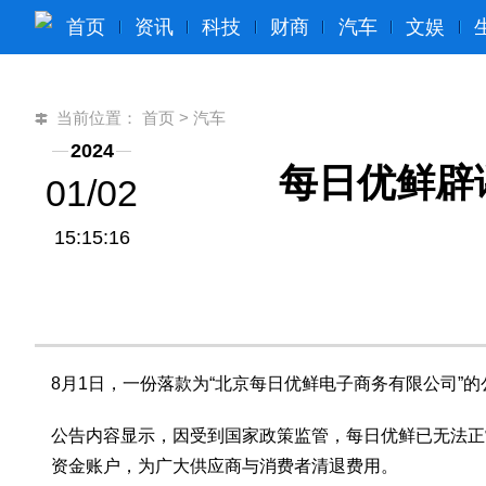
首页
资讯
科技
财商
汽车
文娱
当前位置：
首页
>
汽车
2024
每日优鲜辟
01/02
15:15:16
8月1日，一份落款为“北京每日优鲜电子商务有限公司”
公告内容显示，因受到国家政策监管，每日优鲜已无法正
资金账户，为广大供应商与消费者清退费用。