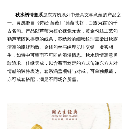
秋水绣情套系
是东方绣系列中最具文学意蕴的产品之
一。灵感源自《诗经·蒹葭》“蒹葭苍苍，白露为霜”的千
古名句。产品以芦苇为核心视觉元素，黄金勾丝工艺勾
勒芦苇随风摇曳的线条，苏绣般的细密纹理晕染出秋露
清霜的朦胧韵致。金线勾丝与绣理肌理交错，虚实相
生，如诗中可望而不可即的浪漫情思。秋水绣情寓意勇
敢追求、佳缘天成，以含蓄而笃定的方式传递东方人对
情感的独特表达。套系涵盖项链与对戒，可单独佩戴，
亦可成套搭配，满足不同场合所需。