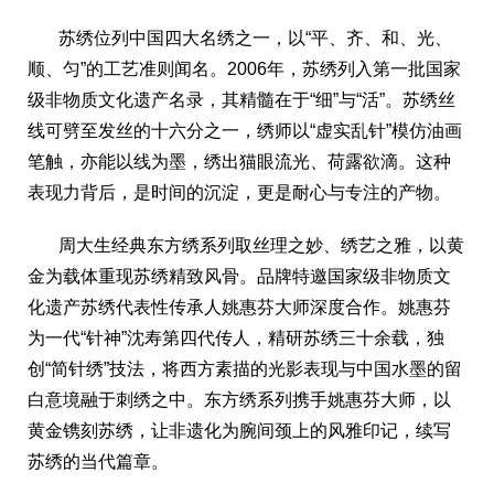
苏绣位列中国四大名绣之一，以“平、齐、和、光、
顺、匀”的工艺准则闻名。2006年，苏绣列入第一批国家
级非物质文化遗产名录，其精髓在于“细”与“活”。苏绣丝
线可劈至发丝的十六分之一，绣师以“虚实乱针”模仿油画
笔触，亦能以线为墨，绣出猫眼流光、荷露欲滴。这种
表现力背后，是时间的沉淀，更是耐心与专注的产物。
周大生经典东方绣系列取丝理之妙、绣艺之雅，以黄
金为载体重现苏绣精致风骨。品牌特邀国家级非物质文
化遗产苏绣代表性传承人姚惠芬大师深度合作。姚惠芬
为一代“针神”沈寿第四代传人，精研苏绣三十余载，独
创“简针绣”技法，将西方素描的光影表现与中国水墨的留
白意境融于刺绣之中。东方绣系列携手姚惠芬大师，以
黄金镌刻苏绣，让非遗化为腕间颈上的风雅印记，续写
苏绣的当代篇章。