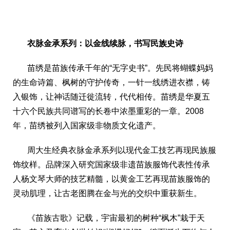
衣脉金承系列
：以金线续脉，书写民族史诗
苗绣是苗族传承千年的“无字史书”。先民将蝴蝶妈妈
的生命诗篇、枫树的守护传奇，一针一线绣进衣襟，铸
入银饰，让神话随迁徙流转，代代相传。苗绣是华夏五
十六个民族共同谱写的长卷中浓墨重彩的一章。2008
年，苗绣被列入国家级非物质文化遗产。
周大生经典衣脉金承系列以现代金工技艺再现民族服
饰纹样。品牌深入研究国家级非遗苗族服饰代表性传承
人杨文琴大师的技艺精髓，以黄金工艺再现苗族服饰的
灵动肌理，让古老图腾在金与光的交织中重获新生。
《苗族古歌》记载，宇宙最初的树种“枫木”栽于天