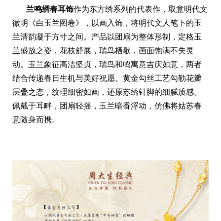
兰鸣绣春耳饰
作为东方绣系列的代表作，取意明代文
徵明《白玉兰图卷》，以画入饰，将明代文人笔下的玉
兰清韵凝于方寸之间。产品以团扇为整体形制，定格玉
兰盛放之姿，花枝舒展，瑞鸟栖歇，画面饱满不失灵
动。玉兰象征高洁坚贞，瑞鸟和鸣寓意吉庆如意，两者
结合传递春日生机与美好祝愿。黄金勾丝工艺勾勒花瓣
层叠之态，纹理细密如画，还原苏绣针脚的细腻质感。
佩戴于耳畔，团扇轻摇，玉兰暗香浮动，仿佛将姑苏春
意随身而携。