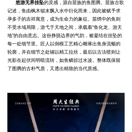
悠游无界挂坠
的灵感，源自苗族的鱼图腾。苗族古歌
记述，鱼由枫木锯末飘入水中衍化而来，因此被赋予求
孕多子的吉祥寓意，成为生命力的象征。苗绣中的鱼则
不受水域局限，游弋于天地之间，承载着“鱼化龙、游天
地”的自由意志。这份挣脱边界的气韵，被凝结在挂坠的
每一处细节里。匠人以倒模工艺精心雕琢出鱼身流暢的
轮廓，并在细节之处辅以精工拉丝，最后以古法喷则让
光影在起伏间明暗流转，如鱼鳞掠过水波。整体既保留
了图腾的古朴气质，又透出精致的当代质感。