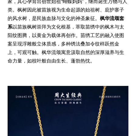
家，其心孕育出创世始祖“蝴蝶妈妈”，继而诞生万物与人
类。枫树因此被苗族视为生命起源的始祖树、庇护寨子
的风水树，是民族血脉与文化的神圣象征。
枫华流颂套
系
以苗族枫树崇拜为文化根基，萃取苗绣中的枫木与太
阳纹图腾，以黄金为载体再创作。苗绣工艺的融入使图
案呈现浮雕般立体质感，多种绣法叠加令纹样跃然金
上，可观可触。枫华流颂寓意汲取自然的深厚滋养与生
命力量，如枝叶般自由生长、蓬勃热忱。