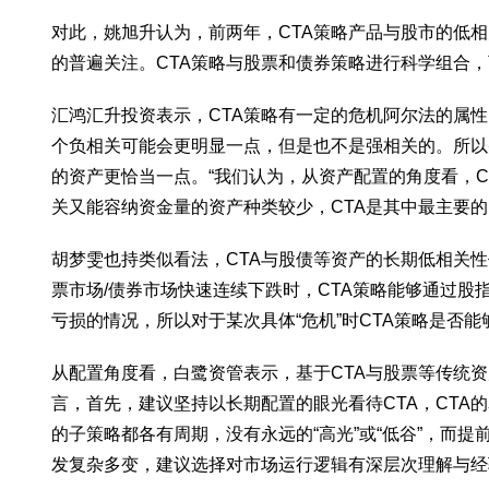
对此，姚旭升认为，前两年，CTA策略产品与股市的低
的普遍关注。CTA策略与股票和债券策略进行科学组合
汇鸿汇升投资表示，CTA策略有一定的危机阿尔法的属性
个负相关可能会更明显一点，但是也不是强相关的。所以并
的资产更恰当一点。“我们认为，从资产配置的角度看，
关又能容纳资金量的资产种类较少，CTA是其中最主要的
胡梦雯也持类似看法，CTA与股债等资产的长期低相关性
票市场/债券市场快速连续下跌时，CTA策略能够通过股
亏损的情况，所以对于某次具体“危机”时CTA策略是否
从配置角度看，白鹭资管表示，基于CTA与股票等传统资
言，首先，建议坚持以长期配置的眼光看待CTA，CTA
的子策略都各有周期，没有永远的“高光”或“低谷”，
发复杂多变，建议选择对市场运行逻辑有深层次理解与经