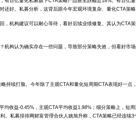
，有百亿量化私募旗下CTA策略产品甚至跌幅近18%。有百亿
相对还好。私募分析，这背后跟今年宏观环境复杂、量化CTA策
赎回，机构建议可以耐心等待，看好后续业绩修复。其认为CTA
挤？机构认为确实存在一些问题，导致部分策略失效，但看好市场
策略持续打脸。今年除了主观CTA和量化短周期CTA表现好一点
A平均收益-0.45%，主观CTA平均收益1.98%；细分策略上
。私募排排网财富管理合伙人姚旭升称，CTA策略已经连续3个季