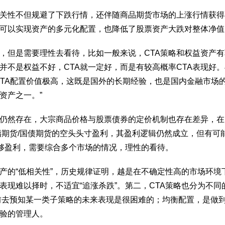
相关性不但规避了下跌行情，还伴随商品期货市场的上涨行情获
，可以实现资产的多元化配置，也降低了股票资产大跌对整体净
，但是需要理性去看待，比如一般来说，CTA策略和权益资产有弱
不是权益不好，CTA就一定好，而是有较高概率CTA表现好。
CTA配置价值极高，这既是国外的长期经验，也是国内金融市场
资产之一。”
仍然存在，大宗商品价格与股票债券的定价机制也存在差异，在资产
指期货/国债期货的空头头寸盈利，其盈利逻辑仍然成立，但有可
能够盈利，需要综合多个市场的情况，理性的看待。
产的“低相关性”，历史规律证明，越是在不确定性高的市场环境
的表现难以择时，不适宜“追涨杀跌”。第二，CTA策略也分为不
而提前去预知某一类子策略的未来表现是很困难的；均衡配置，是
验的管理人。