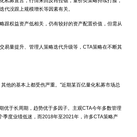
量化私募直言，行情来回反转拉锯，量价类策略持续打脸，
略迭代没跟上规模增长等因素有关。
策略跟权益资产低相关，仍有较好的资产配置价值，但需从
交易量提升、管理人策略迭代升级等，CTA策略在不断其
，其他的基本上都受伤严重。”近期某百亿量化私募市场总
，短周期优于长周期，趋势优于多因子。主观CTA今年多数管理
度业绩低迷，而2018年至2021年，许多CTA策略产