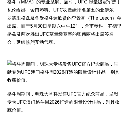
格斗（MMA）的专业见解。届时，UFC 蝇量级冠军选手
瓦伦缇娜．舍甫琴科、UFC羽量级排名第五的亚伊尔．
罗德里格兹及备受格斗迷欣赏的李景亮（The Leech）会
出席。而于5月30日星期六中午12时，舍甫琴科、罗德里
格兹及两次胜出UFC草量级赛事的张伟丽将出席签名
会，延续热烈互动气氛。
格斗周期间，明珠大堂将发售UFC官方纪念商品，呈献
专为UFC澳门格斗周2026打造的限量设计佳品，别具收
藏价值。