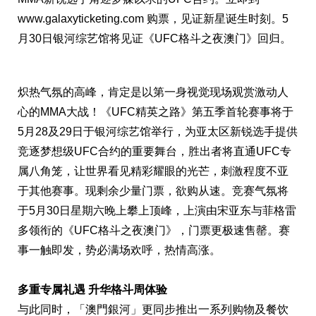
www.galaxyticketing.com 购票，见证新星诞生时刻。5
月30日银河综艺馆将见证《UFC格斗之夜澳门》回归。
炽热气氛的高峰，肯定是以第一身视觉现场观赏激动人
心的MMA大战！《UFC精英之路》第五季首轮赛事将于
5月28及29日于银河综艺馆举行，为亚太区新锐选手提供
竞逐梦想级UFC合约的重要舞台，胜出者将直通UFC专
属八角笼，让世界看见精彩耀眼的光芒，刺激程度不亚
于其他赛事。现剩余少量门票，欲购从速。竞赛气氛将
于5月30日星期六晚上攀上顶峰，上演由宋亚东与菲格雷
多领衔的《UFC格斗之夜澳门》，门票更极速售罄。赛
事一触即发，势必满场欢呼，热情高涨。
多重专属礼遇 升华格斗周体验
与此同时，「澳門銀河」更同步推出一系列购物及餐饮