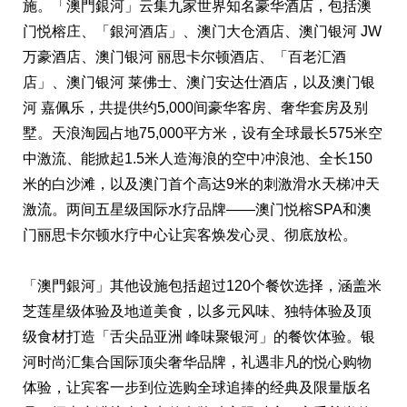
施。「澳門銀河」云集九家世界知名豪华酒店，包括澳
门悦榕庄、「銀河酒店」、澳门大仓酒店、澳门银河 JW
万豪酒店、澳门银河 丽思卡尔顿酒店、「百老汇酒
店」、澳门银河 莱佛士、澳门安达仕酒店，以及澳门银
河 嘉佩乐，共提供约5,000间豪华客房、奢华套房及别
墅。天浪淘园占地75,000平方米，设有全球最长575米空
中激流、能掀起1.5米人造海浪的空中冲浪池、全长150
米的白沙滩，以及澳门首个高达9米的刺激滑水天梯冲天
激流。两间五星级国际水疗品牌——澳门悦榕SPA和澳
门丽思卡尔顿水疗中心让宾客焕发心灵、彻底放松。
「澳門銀河」其他设施包括超过120个餐饮选择，涵盖米
芝莲星级体验及地道美食，以多元风味、独特体验及顶
级食材打造「舌尖品亚洲 峰味聚银河」的餐饮体验。银
河时尚汇集合国际顶尖奢华品牌，礼遇非凡的悦心购物
体验，让宾客一步到位选购全球追捧的经典及限量版名