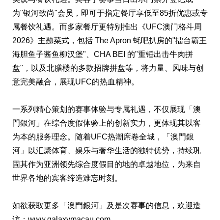
为"银河致尚"会员，即可于指定餐厅享低至85折优惠或专
属餐饮礼遇。而多家餐厅更特别推出《UFC澳门格斗周
2026》主题菜式，包括 The Apron 蚝吧扒房的"擂台霸王
海胆鱼子酱鱼柳汉堡"、CHA BEI 的"重锤出击牛肉拼
盘"，以及北膳楼的多款招牌拼盘等，将力量、风味与创
意完美融合，展现UFC的热血精神。
一系列精心策划的赛事体验与专属礼遇，不仅展现「澳
門銀河」在综合度假体验上的创新实力，更体现其以客
为本的服务理念。随着UFC热潮席卷全城，「澳門銀
河」以汇聚体育、娱乐与奢华生活的独特优势，持续巩
固其作为亚洲领先综合度假目的地的卓越地位，为来自
世界各地的宾客缔造难忘时刻。
如欲获取更多「澳門銀河」及是次赛事的信息，欢迎造
访：
www.galaxymacau.com
。