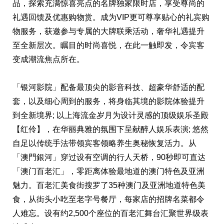
品，探索充满惊喜亮点的名牌独家限时店，享受尊尚的
礼遇回馈及优惠购物赏。成为VIP更可尊享贴心的礼宾购
物服务，获邀参与专属的大牌联乘活动，奢华礼遇提升
至全新层次。瞩目的时尚喜悦，在此一触即发，令宾客
变成潮流焦点所在。
「银河影院」配备最顶尖的影音科技、超豪华舒适的配
套，以及细心周到的服务，将身临其境的影院体验提升
到全新境界; 以上海流金岁月为设计灵感的顶级娱乐圣殿
【红伶】，在华丽典雅的氛围下呈献醉人娱乐表演; 悠然
自足以传统手法带领宾客领略养生奥秘恢复活力。从
「澳門銀河」穿过设有空调的行人天桥，90秒即可直达
「澳门百老汇」，零距离体验最地道的澳门特色及亚洲
魅力。百老汇美食街搜罗了35种澳门及亚洲地道特色美
食，从街头小吃至老字号餐厅，每家店的招牌名菜都令
人难忘。设有约2,500个座位的百老汇舞台汇聚世界级表