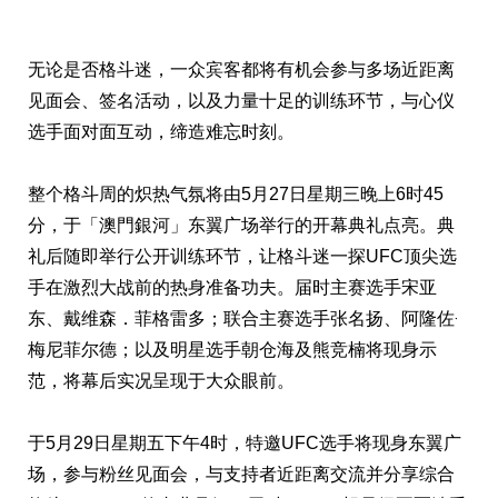
无论是否格斗迷，一众宾客都将有机会参与多场近距离
见面会、签名活动，以及力量十足的训练环节，与心仪
选手面对面互动，缔造难忘时刻。
整个格斗周的炽热气氛将由5月27日星期三晚上6时45
分，于「澳門銀河」东翼广场举行的开幕典礼点亮。典
礼后随即举行公开训练环节，让格斗迷一探UFC顶尖选
手在激烈大战前的热身准备功夫。届时主赛选手宋亚
东、戴维森．菲格雷多；联合主赛选手张名扬、阿隆佐‧
梅尼菲尔德；以及明星选手朝仓海及熊竞楠将现身示
范，将幕后实况呈现于大众眼前。
于5月29日星期五下午4时，特邀UFC选手将现身东翼广
场，参与粉丝见面会，与支持者近距离交流并分享综合