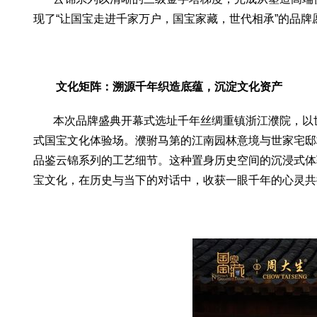
现了“让国宝走进千家万户，国宝家藏，世代相承”的品牌
文化矩阵：溯源千年织造底蕴，沉淀文化资产
本次品牌盛典开幕式选址千年丝绸重镇浙江濮院，以世
式国宝文化体验场。濮驸马第的江南园林意境与世家宅邸
品鉴云锦系列的工艺细节。这种置身历史空间的沉浸式体
宝文化，在历史与当下的对话中，收获一眼千年的心灵共