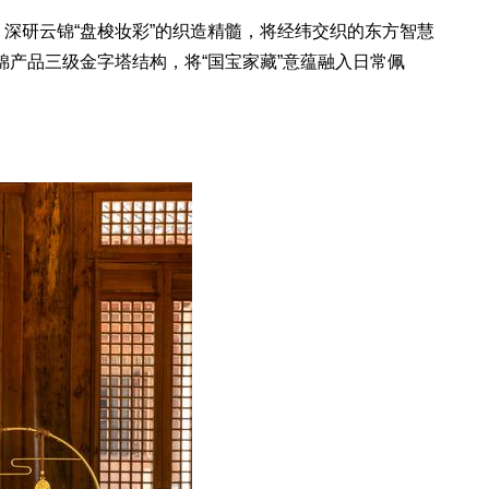
研云锦“盘梭妆彩”的织造精髓，将经纬交织的东方智慧
锦产品三级金字塔结构，将“国宝家藏”意蕴融入日常佩