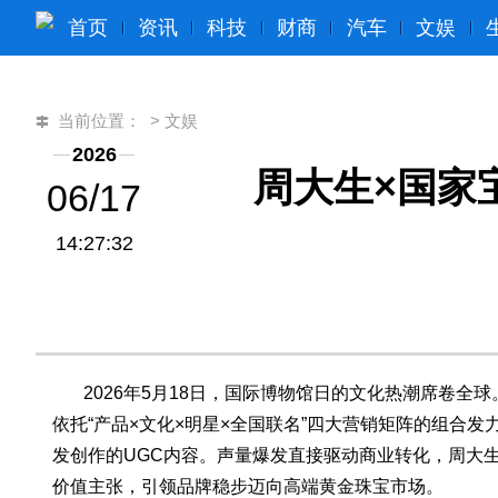
首页
资讯
科技
财商
汽车
文娱
当前位置：
>
文娱
2026
周大生×国家
06/17
14:27:32
​ 2026年5月18日，国际博物馆日的文化热潮席卷
依托“产品×文化×明星×全国联名”四大营销矩阵的组合发
发创作的UGC内容。声量爆发直接驱动商业转化，周大生×
价值主张，引领品牌稳步迈向高端黄金珠宝市场。