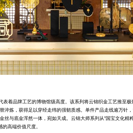
表着品牌工艺的博物馆级高度。该系列将云锦织金工艺推至极
替淬炼，获得足以穿经走纬的强韧质感。单件产品走线逾万针，
金丝与底金浑然一体，宛如天成。云锦大师系列从“国宝文化精粹
可感的高端价值尺度。