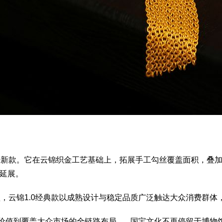
新款。它在云锦织金工艺基础上，拓展手工勾丝覆盖面积，叠
延展。
，云锦1.0经典款以成熟设计与稳定品质广泛触达大众消费群体
值到覆盖大众市场的全链路布局。 国宝文化不再停留于博物馆