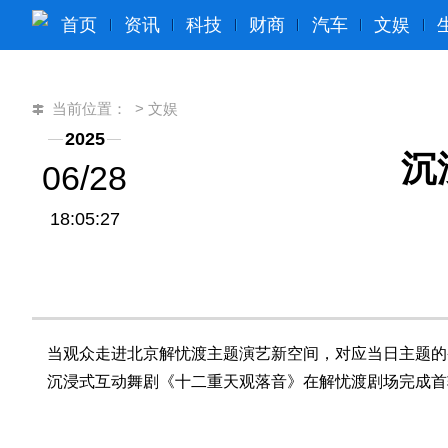
首页
资讯
科技
财商
汽车
文娱
当前位置：
>
文娱
2025
沉
06/28
18:05:27
当观众走进北京解忧渡主题演艺新空间，对应当日主题的
沉浸式互动舞剧《十二重天观落音》在解忧渡剧场完成首