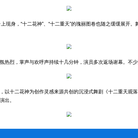
舞台上现身，“十二花神”、“十二重天”的瑰丽图卷也随之缓缓展
氛热烈，掌声与欢呼声持续十几分钟，演员多次返场谢幕。不少观
，以十二花神为创作灵感来源共创的沉浸式舞剧《十二重天观落音
演出。